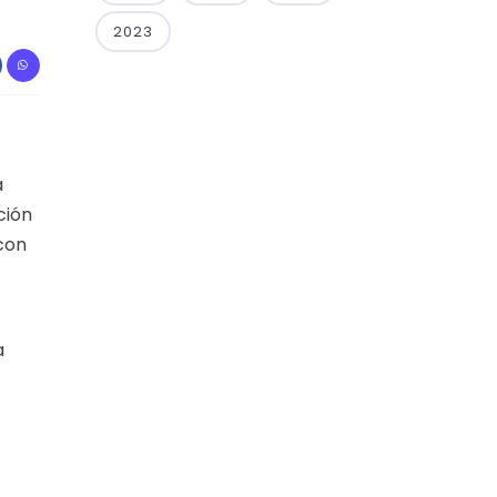
2023
a
ción
 con
a