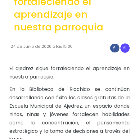
fortaleciendo el
Convocatorias
aprendizaje en
GESTIÓN ADMINISTRATIVA
nuestra parroquia
Plan de desarrollo y Ordenamiento Territorial - PD
Plan Anual Contratación - PAC
24 de Junio de 2026 a las 15:00
Plan Operativo Anual - POA
Convenios Institucionales
El ajedrez sigue fortaleciendo el aprendizaje en
nuestra parroquia.
PRESUPUESTO: EJECUCIÓN Y REPORTES
En la Biblioteca de Riochico se continúan
Cédulas presupuestarias y balances
desarrollando con éxito las clases gratuitas de la
Procesos de contratación
Escuela Municipal de Ajedrez, un espacio donde
Ejecución Presupuestaria
niños, niñas y jóvenes fortalecen habilidades
como la concentración, el pensamiento
Obras y proyectos
estratégico y la toma de decisiones a través del