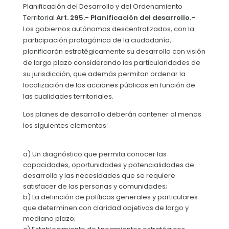
Planificación del Desarrollo y del Ordenamiento
Convocatorias
Territorial
Art. 295.- Planificación del desarrollo.-
Los gobiernos autónomos descentralizados, con la
GESTIÓN ADMINISTRATIVA
participación protagónica de la ciudadanía,
planificarán estratégicamente su desarrollo con visión
Plan de desarrollo y Ordenamiento Territorial - PD
de largo plazo considerando las particularidades de
Plan Anual Contratación - PAC
su jurisdicción, que además permitan ordenar la
localización de las acciones públicas en función de
Plan Operativo Anual - POA
las cualidades territoriales.
Convenios Institucionales
Los planes de desarrollo deberán contener al menos
los siguientes elementos:
PRESUPUESTO: EJECUCIÓN Y REPORTES
Cédulas presupuestarias y balances
a) Un diagnóstico que permita conocer las
capacidades, oportunidades y potencialidades de
Procesos de contratación
desarrollo y las necesidades que se requiere
Ejecución Presupuestaria
satisfacer de las personas y comunidades;
b) La definición de políticas generales y particulares
Obras y proyectos
que determinen con claridad objetivos de largo y
mediano plazo;