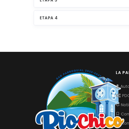
ETAPA 4
LA P
Auto
PD
Noti
Com
Con