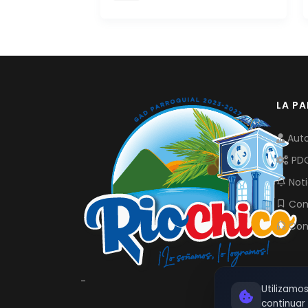
LA P
Auto
PD
Noti
Com
Con
-
Utilizamo
continua