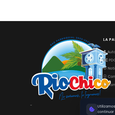
LA P
Auto
PD
Noti
Com
Con
-
Utilizamo
continua