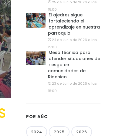
25 de Junio de 2026 a las
15:00
El ajedrez sigue
fortaleciendo el
aprendizaje en nuestra
parroquia
24 de Junio de 2026 a las
15:00
Mesa técnica para
atender situaciones de
riesgo en
comunidades de
Riochico
23 de Junio de 2026 a las
15:00
S
POR AÑO
2024
2025
2026