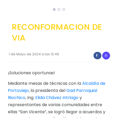
Convocatorias
GESTIÓN ADMINISTRATIVA
RECONFORMACION DE
Plan de desarrollo y Ordenamiento Territorial - PD
VIA
Plan Anual Contratación - PAC
Plan Operativo Anual - POA
1 de Mayo de 2024 a las 13:49
Convenios Institucionales
PRESUPUESTO: EJECUCIÓN Y REPORTES
¡Soluciones oportunas!
Cédulas presupuestarias y balances
Mediante mesas de técnicas con la
Alcaldía de
Procesos de contratación
Portoviejo
, la presidenta del
Gad Parroquial
Ejecución Presupuestaria
Riochico
, Ing.
Elida Chávez Intriago
y
Obras y proyectos
representantes de varias comunidades entre
ellas “San Vicente”, se logró llegar a acuerdos y