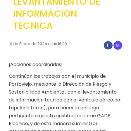
LEVANTAMIENTO DE
Convocatorias
INFORMACION
GESTIÓN ADMINISTRATIVA
TECNICA
Plan de desarrollo y Ordenamiento Territorial - PD
Plan Anual Contratación - PAC
9 de Enero de 2024 a las 16:09
Plan Operativo Anual - POA
Convenios Institucionales
¡Acciones coordinadas!
PRESUPUESTO: EJECUCIÓN Y REPORTES
Continúan los trabajos con el municipio de
Portoviejo, mediante la Dirección de Riesgo y
Cédulas presupuestarias y balances
Sostenibilidad Ambiental, con el levantamiento
Procesos de contratación
de información técnica con el vehículo aéreo no
Ejecución Presupuestaria
tripulado (dron), para hacer la entrega
pertinente a nuestra institución como GADP
Obras y proyectos
Riochico, y de esta manera suministrar