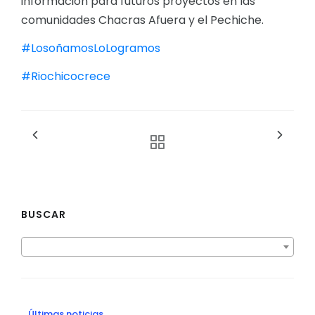
información para futuros proyectos en las
comunidades Chacras Afuera y el Pechiche.
#LosoñamosLoLogramos
#Riochicocrece
BUSCAR
Últimas noticias