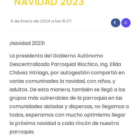
NAVIDAD 2023
Convocatorias
GESTIÓN ADMINISTRATIVA
6 de Enero de 2024 a las 16:07
Plan de desarrollo y Ordenamiento Territorial - PD
¡Navidad 2023!
Plan Anual Contratación - PAC
Plan Operativo Anual - POA
La presidenta del Gobierno Autónomo
Descentralizado Parroquial Riochico, Ing. Elida
Convenios Institucionales
Chávez Intriago, por autogestión compartió en
PRESUPUESTO: EJECUCIÓN Y REPORTES
varias comuninades la navidad, con niños, y
adultos. De esta manera, también se llegó a los
Cédulas presupuestarias y balances
grupos más vulnerables de la parroquia en las
Procesos de contratación
comunidades aisladas y dispersas, no llegamos a
Ejecución Presupuestaria
todos, esperamos con mucho optimismo llegar
la próxima navidad a cada rincón de nuestra
Obras y proyectos
parroquia.