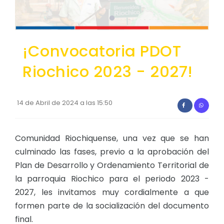
Convocatorias
GESTIÓN ADMINISTRATIVA
¡Convocatoria PDOT
Plan de desarrollo y Ordenamiento Territorial - PD
Riochico 2023 - 2027!
Plan Anual Contratación - PAC
Plan Operativo Anual - POA
14 de Abril de 2024 a las 15:50
Convenios Institucionales
PRESUPUESTO: EJECUCIÓN Y REPORTES
Comunidad Riochiquense, una vez que se han
Cédulas presupuestarias y balances
culminado las fases, previo a la aprobación del
Procesos de contratación
Plan de Desarrollo y Ordenamiento Territorial de
la parroquia Riochico para el periodo 2023 -
Ejecución Presupuestaria
2027, les invitamos muy cordialmente a que
Obras y proyectos
formen parte de la socialización del documento
final.