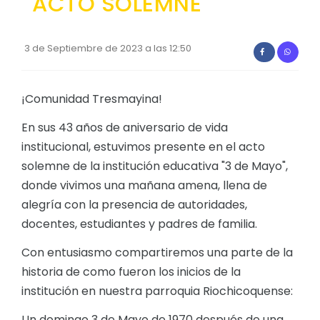
ACTO SOLEMNE
Convocatorias
GESTIÓN ADMINISTRATIVA
3 de Septiembre de 2023 a las 12:50
Plan de desarrollo y Ordenamiento Territorial - PD
¡Comunidad Tresmayina!
Plan Anual Contratación - PAC
Plan Operativo Anual - POA
En sus 43 años de aniversario de vida
institucional, estuvimos presente en el acto
Convenios Institucionales
solemne de la institución educativa "3 de Mayo",
PRESUPUESTO: EJECUCIÓN Y REPORTES
donde vivimos una mañana amena, llena de
alegría con la presencia de autoridades,
Cédulas presupuestarias y balances
docentes, estudiantes y padres de familia.
Procesos de contratación
Con entusiasmo compartiremos una parte de la
Ejecución Presupuestaria
historia de como fueron los inicios de la
Obras y proyectos
institución en nuestra parroquia Riochicoquense:
Un domingo 3 de Mayo de 1970 después de una