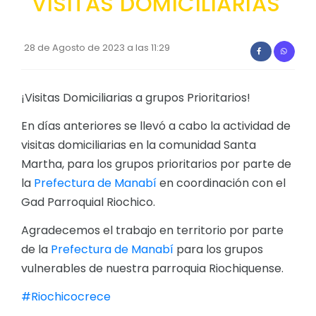
VISITAS DOMICILIARIAS
Convocatorias
GESTIÓN ADMINISTRATIVA
28 de Agosto de 2023 a las 11:29
Plan de desarrollo y Ordenamiento Territorial - PD
¡Visitas Domiciliarias a grupos Prioritarios!
Plan Anual Contratación - PAC
Plan Operativo Anual - POA
En días anteriores se llevó a cabo la actividad de
visitas domiciliarias en la comunidad Santa
Convenios Institucionales
Martha, para los grupos prioritarios por parte de
PRESUPUESTO: EJECUCIÓN Y REPORTES
la
Prefectura de Manabí
en coordinación con el
Gad Parroquial Riochico.
Cédulas presupuestarias y balances
Procesos de contratación
Agradecemos el trabajo en territorio por parte
de la
Prefectura de Manabí
para los grupos
Ejecución Presupuestaria
vulnerables de nuestra parroquia Riochiquense.
Obras y proyectos
#Riochicocrece