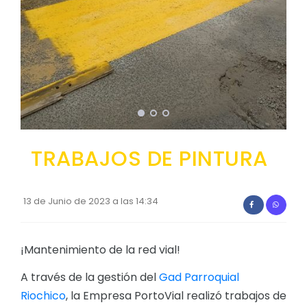
Convocatorias
GESTIÓN ADMINISTRATIVA
Plan de desarrollo y Ordenamiento Territorial - PD
Plan Anual Contratación - PAC
Plan Operativo Anual - POA
Convenios Institucionales
TRABAJOS DE PINTURA
PRESUPUESTO: EJECUCIÓN Y REPORTES
Cédulas presupuestarias y balances
13 de Junio de 2023 a las 14:34
Procesos de contratación
Ejecución Presupuestaria
¡Mantenimiento de la red vial!
Obras y proyectos
A través de la gestión del
Gad Parroquial
Riochico
, la Empresa PortoVial realizó trabajos de