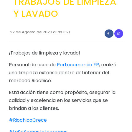
TRABAJOS DE LIMPIEZA
Convocatorias
Y LAVADO
GESTIÓN ADMINISTRATIVA
Plan de desarrollo y Ordenamiento Territorial - PD
22 de Agosto de 2023 a las 11:21
Plan Anual Contratación - PAC
Plan Operativo Anual - POA
¡Trabajos de limpieza y lavado!
Convenios Institucionales
Personal de aseo de
Portocomercio EP
, realizó
una limpieza extensa dentro del interior del
PRESUPUESTO: EJECUCIÓN Y REPORTES
mercado Riochico.
Cédulas presupuestarias y balances
Esta acción tiene como propósito, asegurar la
Procesos de contratación
calidad y excelencia en los servicios que se
Ejecución Presupuestaria
brindan a los clientes.
Obras y proyectos
#RiochicoCrece
#LoSoñamosLoLogramos