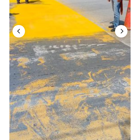
Convocatorias
GESTIÓN ADMINISTRATIVA
Plan de desarrollo y Ordenamiento Territorial - PD
Plan Anual Contratación - PAC
Plan Operativo Anual - POA
Convenios Institucionales
PRESUPUESTO: EJECUCIÓN Y REPORTES
Cédulas presupuestarias y balances
Procesos de contratación
Ejecución Presupuestaria
Obras y proyectos