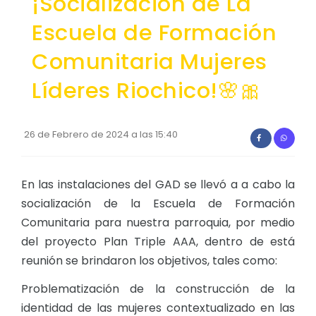
¡Socialización de La
Convocatorias
Escuela de Formación
GESTIÓN ADMINISTRATIVA
Comunitaria Mujeres
Plan de desarrollo y Ordenamiento Territorial - PD
Líderes Riochico!🌸🎀
Plan Anual Contratación - PAC
Plan Operativo Anual - POA
26 de Febrero de 2024 a las 15:40
Convenios Institucionales
PRESUPUESTO: EJECUCIÓN Y REPORTES
En las instalaciones del GAD se llevó a a cabo la
socialización de la Escuela de Formación
Cédulas presupuestarias y balances
Comunitaria para nuestra parroquia, por medio
Procesos de contratación
del proyecto Plan Triple AAA, dentro de está
Ejecución Presupuestaria
reunión se brindaron los objetivos, tales como:
Obras y proyectos
Problematización de la construcción de la
identidad de las mujeres contextualizado en las