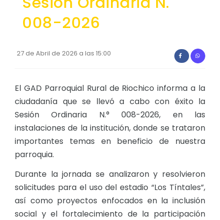
Sesión Ordinaria N.
Convocatorias
008-2026
GESTIÓN ADMINISTRATIVA
Plan de desarrollo y Ordenamiento Territorial - PD
27 de Abril de 2026 a las 15:00
Plan Anual Contratación - PAC
Plan Operativo Anual - POA
El GAD Parroquial Rural de Riochico informa a la
ciudadanía que se llevó a cabo con éxito la
Convenios Institucionales
Sesión Ordinaria N.° 008-2026, en las
PRESUPUESTO: EJECUCIÓN Y REPORTES
instalaciones de la institución, donde se trataron
importantes temas en beneficio de nuestra
Cédulas presupuestarias y balances
parroquia.
Procesos de contratación
Durante la jornada se analizaron y resolvieron
Ejecución Presupuestaria
solicitudes para el uso del estadio “Los Tíntales”,
Obras y proyectos
así como proyectos enfocados en la inclusión
social y el fortalecimiento de la participación