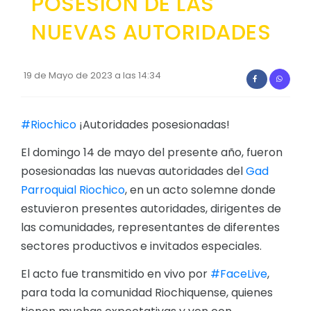
POSESION DE LAS
Convocatorias
NUEVAS AUTORIDADES
GESTIÓN ADMINISTRATIVA
Plan de desarrollo y Ordenamiento Territorial - PD
19 de Mayo de 2023 a las 14:34
Plan Anual Contratación - PAC
Plan Operativo Anual - POA
#Riochico
¡Autoridades posesionadas!
Convenios Institucionales
El domingo 14 de mayo del presente año, fueron
posesionadas las nuevas autoridades del
Gad
PRESUPUESTO: EJECUCIÓN Y REPORTES
Parroquial Riochico
, en un acto solemne donde
Cédulas presupuestarias y balances
estuvieron presentes autoridades, dirigentes de
Procesos de contratación
las comunidades, representantes de diferentes
sectores productivos e invitados especiales.
Ejecución Presupuestaria
El acto fue transmitido en vivo por
#FaceLive
,
Obras y proyectos
para toda la comunidad Riochiquense, quienes