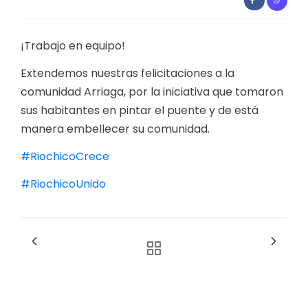
Convocatorias
GESTIÓN ADMINISTRATIVA
¡Trabajo en equipo!
Plan de desarrollo y Ordenamiento Territorial - PD
Extendemos nuestras felicitaciones a la
comunidad Arriaga, por la iniciativa que tomaron
Plan Anual Contratación - PAC
sus habitantes en pintar el puente y de está
Plan Operativo Anual - POA
manera embellecer su comunidad.
Convenios Institucionales
#RiochicoCrece
PRESUPUESTO: EJECUCIÓN Y REPORTES
#RiochicoUnido
Cédulas presupuestarias y balances
Procesos de contratación
Ejecución Presupuestaria
Obras y proyectos