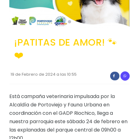
Convocatorias
GESTIÓN ADMINISTRATIVA
Plan de desarrollo y Ordenamiento Territorial - PD
¡PATITAS DE AMOR! 🐾
Plan Anual Contratación - PAC
❤️
Plan Operativo Anual - POA
Convenios Institucionales
19 de Febrero de 2024 a las 10:55
PRESUPUESTO: EJECUCIÓN Y REPORTES
Cédulas presupuestarias y balances
Está campaña veterinaria impulsada por la
Procesos de contratación
Alcaldía de Portoviejo y Fauna Urbana en
Ejecución Presupuestaria
coordinación con el GADP Riochico, llega a
nuestra parroquia este sábado 24 de febrero en
Obras y proyectos
las explanadas del parque central de 09h00 a
12h00.