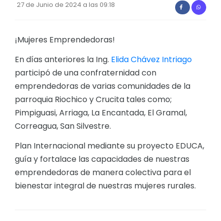
27 de Junio de 2024 a las 09:18
Convocatorias
GESTIÓN ADMINISTRATIVA
¡Mujeres Emprendedoras!
Plan de desarrollo y Ordenamiento Territorial - PD
En días anteriores la Ing.
Elida Chávez Intriago
Plan Anual Contratación - PAC
participó de una confraternidad con
emprendedoras de varias comunidades de la
Plan Operativo Anual - POA
parroquia Riochico y Crucita tales como;
Convenios Institucionales
Pimpiguasi, Arriaga, La Encantada, El Gramal,
PRESUPUESTO: EJECUCIÓN Y REPORTES
Correagua, San Silvestre.
Cédulas presupuestarias y balances
Plan Internacional mediante su proyecto EDUCA,
guía y fortalace las capacidades de nuestras
Procesos de contratación
emprendedoras de manera colectiva para el
Ejecución Presupuestaria
bienestar integral de nuestras mujeres rurales.
Obras y proyectos