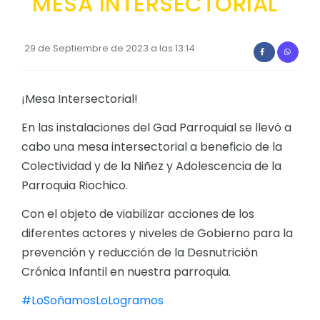
MESA INTERSECTORIAL
Convocatorias
GESTIÓN ADMINISTRATIVA
29 de Septiembre de 2023 a las 13:14
Plan de desarrollo y Ordenamiento Territorial - PD
¡Mesa Intersectorial!
Plan Anual Contratación - PAC
Plan Operativo Anual - POA
En las instalaciones del Gad Parroquial se llevó a
cabo una mesa intersectorial a beneficio de la
Convenios Institucionales
Colectividad y de la Niñez y Adolescencia de la
PRESUPUESTO: EJECUCIÓN Y REPORTES
Parroquia Riochico.
Cédulas presupuestarias y balances
Con el objeto de viabilizar acciones de los
Procesos de contratación
diferentes actores y niveles de Gobierno para la
prevención y reducción de la Desnutrición
Ejecución Presupuestaria
Crónica Infantil en nuestra parroquia.
Obras y proyectos
#LoSoñamosLoLogramos