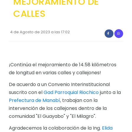
MEJORAMIENTO DE
Convocatorias
CALLES
GESTIÓN ADMINISTRATIVA
Plan de desarrollo y Ordenamiento Territorial - PD
4 de Agosto de 2023 a las 17:02
Plan Anual Contratación - PAC
Plan Operativo Anual - POA
Convenios Institucionales
¡Continúa el mejoramiento de 14.58 kilómetros
de longitud en varias calles y callejones!
PRESUPUESTO: EJECUCIÓN Y REPORTES
De acuerdo a un Convenio Interinstitucional
Cédulas presupuestarias y balances
suscrito con el
Gad Parroquial Riochico
junto a la
Procesos de contratación
Prefectura de Manabí
, trabajan con la
Ejecución Presupuestaria
intervención de los callejones dentro de la
comunidad "El Guayabo" y "El Milagro".
Obras y proyectos
Agradecemos la colaboración de la Ing.
Elida