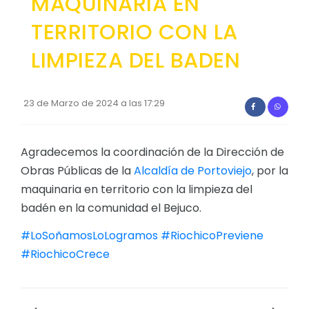
MAQUINARIA EN
Convocatorias
TERRITORIO CON LA
GESTIÓN ADMINISTRATIVA
LIMPIEZA DEL BADEN
Plan de desarrollo y Ordenamiento Territorial - PD
Plan Anual Contratación - PAC
23 de Marzo de 2024 a las 17:29
Plan Operativo Anual - POA
Convenios Institucionales
Agradecemos la coordinación de la Dirección de
Obras Públicas de la
Alcaldía de Portoviejo
, por la
PRESUPUESTO: EJECUCIÓN Y REPORTES
maquinaria en territorio con la limpieza del
Cédulas presupuestarias y balances
badén en la comunidad el Bejuco.
Procesos de contratación
#LoSoñamosLoLogramos
#RiochicoPreviene
Ejecución Presupuestaria
#RiochicoCrece
Obras y proyectos