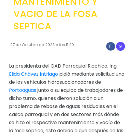
MANTENIMIENTO Y
Convocatorias
VACIO DE LA FOSA
GESTIÓN ADMINISTRATIVA
SEPTICA
Plan de desarrollo y Ordenamiento Territorial - PD
Plan Anual Contratación - PAC
27 de Octubre de 2023 a las 11:29
Plan Operativo Anual - POA
Convenios Institucionales
La presidenta del GAD Parroquial Riochico, Ing.
Elida Chávez Intriago
pidió mediante solicitud uno
PRESUPUESTO: EJECUCIÓN Y REPORTES
de los vehículos hidrosuccionadores de
Cédulas presupuestarias y balances
Portoaguas
junto a su equipo de trabajadores de
Procesos de contratación
dicho turno, quienes dieron solución a un
problema de rebose de aguas residuales en el
Ejecución Presupuestaria
casco parroquial y en dos sectores más dónde
Obras y proyectos
se hizo el respectivo mantenimiento y vacío de
la fosa séptica, esto debido a que después de las