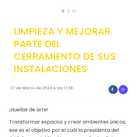
Convocatorias
GESTIÓN ADMINISTRATIVA
LIMPIEZA Y MEJORAR
Plan de desarrollo y Ordenamiento Territorial - PD
PARTE DEL
Plan Anual Contratación - PAC
CERRAMIENTO DE SUS
Plan Operativo Anual - POA
Convenios Institucionales
INSTALACIONES
PRESUPUESTO: EJECUCIÓN Y REPORTES
Cédulas presupuestarias y balances
27 de Marzo de 2024 a las 17:39
Procesos de contratación
¡Huellas de arte!
Ejecución Presupuestaria
Obras y proyectos
Transformar espacios y crear ambientes únicos,
ese es el objetivo por el cuál la presidenta del