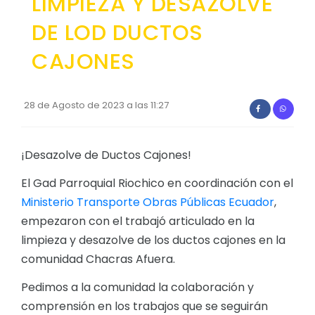
LIMPIEZA Y DESAZOLVE
Convocatorias
DE LOD DUCTOS
GESTIÓN ADMINISTRATIVA
CAJONES
Plan de desarrollo y Ordenamiento Territorial - PD
Plan Anual Contratación - PAC
28 de Agosto de 2023 a las 11:27
Plan Operativo Anual - POA
Convenios Institucionales
¡Desazolve de Ductos Cajones!
PRESUPUESTO: EJECUCIÓN Y REPORTES
El Gad Parroquial Riochico en coordinación con el
Ministerio Transporte Obras Públicas Ecuador
,
Cédulas presupuestarias y balances
empezaron con el trabajó articulado en la
Procesos de contratación
limpieza y desazolve de los ductos cajones en la
Ejecución Presupuestaria
comunidad Chacras Afuera.
Obras y proyectos
Pedimos a la comunidad la colaboración y
comprensión en los trabajos que se seguirán