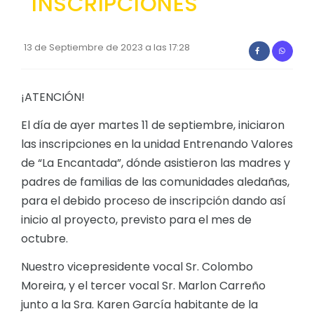
INSCRIPCIONES
Convocatorias
GESTIÓN ADMINISTRATIVA
13 de Septiembre de 2023 a las 17:28
Plan de desarrollo y Ordenamiento Territorial - PD
¡ATENCIÓN!
Plan Anual Contratación - PAC
Plan Operativo Anual - POA
El día de ayer martes 11 de septiembre, iniciaron
las inscripciones en la unidad Entrenando Valores
Convenios Institucionales
de “La Encantada”, dónde asistieron las madres y
PRESUPUESTO: EJECUCIÓN Y REPORTES
padres de familias de las comunidades aledañas,
para el debido proceso de inscripción dando así
Cédulas presupuestarias y balances
inicio al proyecto, previsto para el mes de
Procesos de contratación
octubre.
Ejecución Presupuestaria
Nuestro vicepresidente vocal Sr. Colombo
Obras y proyectos
Moreira, y el tercer vocal Sr. Marlon Carreño
junto a la Sra. Karen García habitante de la