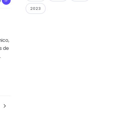
2023
ico,
s de
.