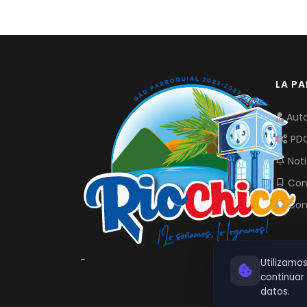
LA P
Auto
PD
Noti
Com
Con
-
Utilizamo
continua
datos.