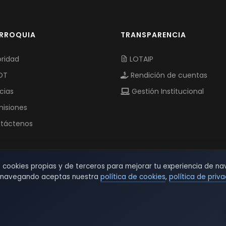
ARROQUIA
TRANSPARENCIA
ridad
LOTAIP
OT
Rendición de cuentas
cias
Gestión Institucional
isiones
táctenos
s cookies propias y de terceros para mejorar tu experiencia de na
r navegando aceptas nuestra
política de cookies
,
política de priv
© 2026 TSW - TecnoServiWeb. All Rights Reserved.