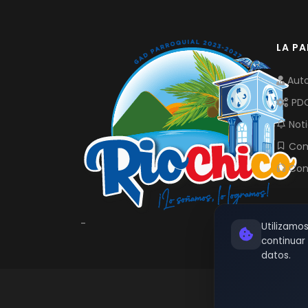
LA P
Auto
PD
Noti
Com
Con
-
Utilizamo
continua
datos.