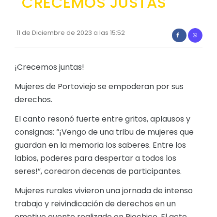
CRECEMOS JUSTAS
Convocatorias
GESTIÓN ADMINISTRATIVA
11 de Diciembre de 2023 a las 15:52
Plan de desarrollo y Ordenamiento Territorial - PD
¡Crecemos juntas!
Plan Anual Contratación - PAC
Plan Operativo Anual - POA
Mujeres de Portoviejo se empoderan por sus
derechos.
Convenios Institucionales
El canto resonó fuerte entre gritos, aplausos y
PRESUPUESTO: EJECUCIÓN Y REPORTES
consignas: “¡Vengo de una tribu de mujeres que
Cédulas presupuestarias y balances
guardan en la memoria los saberes. Entre los
Procesos de contratación
labios, poderes para despertar a todos los
seres!”, corearon decenas de participantes.
Ejecución Presupuestaria
Mujeres rurales vivieron una jornada de intenso
Obras y proyectos
trabajo y reivindicación de derechos en un
emotivo evento realizado en Riochico. El acto