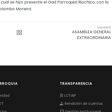
cual se hizo presente el Gad Parroquial Riochico, con la
Colombo Moreira.
SIGUIENTE
ASAMBLEA GENERAL
EXTRAORDINARIA
ARROQUIA
TRANSPARENCIA
ridad
LOTAIP
OT
Rendición de cuentas
cias
Gestión Institucional