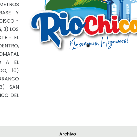
ÓMETROS
BASE Y
CISCO -
, 3) LOS
TE - EL
DENTRO,
OMATAL
O A EL
O, 10)
ARRANCO
13) SAN
ICO DEL
Archivo