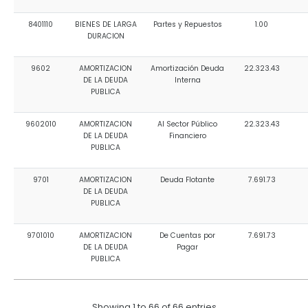
8401110
BIENES DE LARGA
Partes y Repuestos
1.00
DURACION
9602
AMORTIZACION
Amortización Deuda
22.323.43
DE LA DEUDA
Interna
PUBLICA
9602010
AMORTIZACION
Al Sector Público
22.323.43
DE LA DEUDA
Financiero
PUBLICA
9701
AMORTIZACION
Deuda Flotante
7.691.73
DE LA DEUDA
PUBLICA
9701010
AMORTIZACION
De Cuentas por
7.691.73
DE LA DEUDA
Pagar
PUBLICA
Showing 1 to 66 of 66 entries