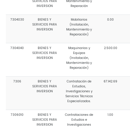
SERVICIOS PARA
Mantenimiento y
INVERSION
Reparación
7304030
BIENES Y
Mobiliarios
0.00
SERVICIOS PARA
(Instalación,
INVERSION
Mantenimiento y
Reparación)
7304040
BIENES Y
Maquinarias y
2.500.00
SERVICIOS PARA
Equipos
INVERSION
(Instalación,
Mantenimiento y
Reparación)
7306
BIENES Y
Contratación de
67.142.69
SERVICIOS PARA
Estudios,
INVERSION
Investigaciones y
Servicios Técnicos
Especializados.
7306010
BIENES Y
Contrataciones de
1.00
SERVICIOS PARA
Estudios e
INVERSION
Investigaciones