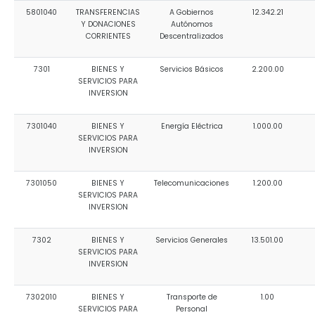
5801040
TRANSFERENCIAS
A Gobiernos
12.342.21
Y DONACIONES
Autónomos
CORRIENTES
Descentralizados
7301
BIENES Y
Servicios Básicos
2.200.00
SERVICIOS PARA
INVERSION
7301040
BIENES Y
Energía Eléctrica
1.000.00
SERVICIOS PARA
INVERSION
7301050
BIENES Y
Telecomunicaciones
1.200.00
SERVICIOS PARA
INVERSION
7302
BIENES Y
Servicios Generales
13.501.00
SERVICIOS PARA
INVERSION
7302010
BIENES Y
Transporte de
1.00
SERVICIOS PARA
Personal