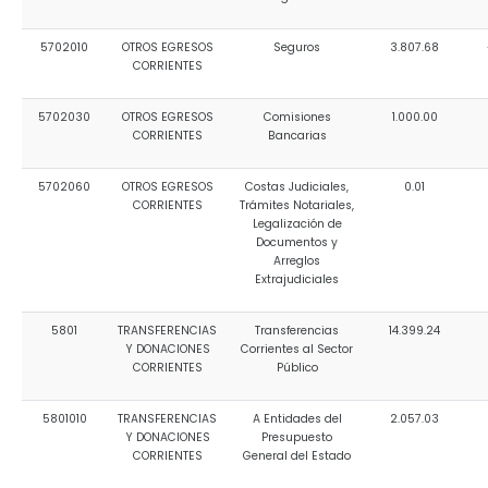
5702010
OTROS EGRESOS
Seguros
3.807.68
CORRIENTES
5702030
OTROS EGRESOS
Comisiones
1.000.00
CORRIENTES
Bancarias
5702060
OTROS EGRESOS
Costas Judiciales,
0.01
CORRIENTES
Trámites Notariales,
Legalización de
Documentos y
Arreglos
Extrajudiciales
5801
TRANSFERENCIAS
Transferencias
14.399.24
Y DONACIONES
Corrientes al Sector
CORRIENTES
Público
5801010
TRANSFERENCIAS
A Entidades del
2.057.03
Y DONACIONES
Presupuesto
CORRIENTES
General del Estado