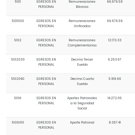
5101
EGRESOS EN
Remuneraciones
66.676.59
Convocatorias
PERSONAL
Básicas
GESTIÓN ADMINISTRATIVA
5101000
EGRESOS EN
Remuneraciones
66.676.59
PERSONAL
Unificadas
Plan de desarrollo y Ordenamiento Territorial - PD
5102
EGRESOS EN
Remuneraciones
12.170.33
Plan Anual Contratación - PAC
PERSONAL
Complementarias
Plan Operativo Anual - POA
5102030
EGRESOS EN
Decimo Tercer
6.253.67
Convenios Institucionales
PERSONAL
Sueldo
PRESUPUESTO: EJECUCIÓN Y REPORTES
5102040
EGRESOS EN
Decimo Cuarto
5.916.66
PERSONAL
Sueldo
Cédulas presupuestarias y balances
Procesos de contratación
5106
EGRESOS EN
Aportes Patronales
14.272.05
PERSONAL
a la Seguridad
Ejecución Presupuestaria
Social
Obras y proyectos
5106010
EGRESOS EN
Aporte Patronal
8.367.41
PERSONAL