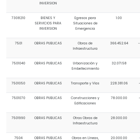
INVERSION
7308210
BIENES Y
Egresos para
1.00
SERVICIOS PARA
Situaciones de
INVERSION
Emergencia
7501
OBRAS PUBLICAS
Obras de
366.452.64
-
Infraestructura
7501040
OBRAS PUBLICAS
Urbanización y
32.071.58
Embellecimiento
7501050
OBRAS PUBLICAS
Transporte y Vías
228.381.06
7501070
OBRAS PUBLICAS
Construcciones y
78.000.00
Edificaciones
7501990
OBRAS PUBLICAS
Otras Obras de
28.000.00
Infraestructura
7504
OBRAS PUBLICAS
Obras en Líneas,
20.000.00