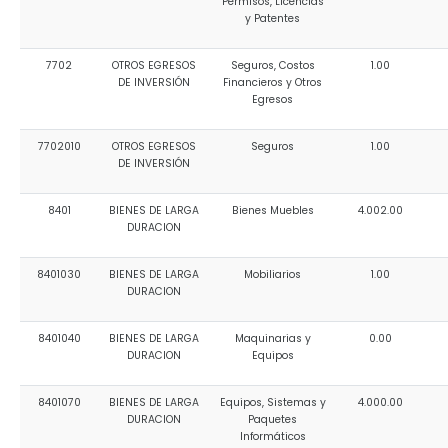
Permisos, Licencias
y Patentes
7702
OTROS EGRESOS
Seguros, Costos
1.00
DE INVERSIÓN
Financieros y Otros
Egresos
7702010
OTROS EGRESOS
Seguros
1.00
DE INVERSIÓN
8401
BIENES DE LARGA
Bienes Muebles
4.002.00
DURACION
8401030
BIENES DE LARGA
Mobiliarios
1.00
DURACION
8401040
BIENES DE LARGA
Maquinarias y
0.00
DURACION
Equipos
8401070
BIENES DE LARGA
Equipos, Sistemas y
4.000.00
DURACION
Paquetes
Informáticos