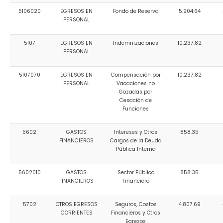
5106020
EGRESOS EN
Fondo de Reserva
5.904.64
PERSONAL
5107
EGRESOS EN
Indemnizaciones
10.237.82
PERSONAL
5107070
EGRESOS EN
Compensación por
10.237.82
PERSONAL
Vacaciones no
Gozadas por
Cesación de
Funciones
5602
GASTOS
Intereses y Otros
858.35
FINANCIEROS
Cargos de la Deuda
Pública Interna
5602010
GASTOS
Sector Público
858.35
FINANCIEROS
Financiero
5702
OTROS EGRESOS
Seguros, Costos
4.807.69
CORRIENTES
Financieros y Otros
Egresos