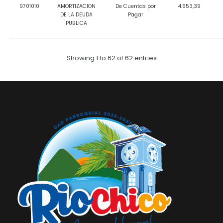
9701010
AMORTIZACION
De Cuentas por
4.653,39
DE LA DEUDA
Pagar
PUBLICA
Showing 1 to 62 of 62 entries