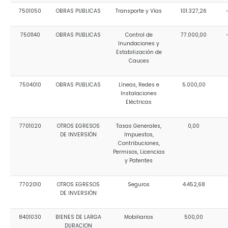
7501050
OBRAS PUBLICAS
Transporte y Vías
101.327,26
7501140
OBRAS PUBLICAS
Control de
77.000,00
Inundaciones y
Estabilización de
Cauces
7504010
OBRAS PUBLICAS
Líneas, Redes e
5.000,00
Instalaciones
Eléctricas
7701020
OTROS EGRESOS
Tasas Generales,
0,00
DE INVERSIÓN
Impuestos,
Contribuciones,
Permisos, Licencias
y Patentes
7702010
OTROS EGRESOS
Seguros
4.452,68
DE INVERSIÓN
8401030
BIENES DE LARGA
Mobiliarios
500,00
DURACION