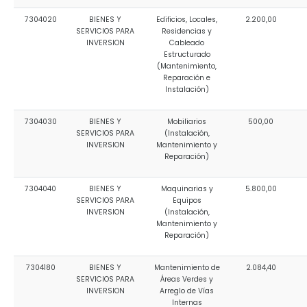
7304020
BIENES Y
Edificios, Locales,
2.200,00
SERVICIOS PARA
Residencias y
INVERSION
Cableado
Estructurado
(Mantenimiento,
Reparación e
Instalación)
7304030
BIENES Y
Mobiliarios
500,00
SERVICIOS PARA
(Instalación,
INVERSION
Mantenimiento y
Reparación)
7304040
BIENES Y
Maquinarias y
5.800,00
SERVICIOS PARA
Equipos
INVERSION
(Instalación,
Mantenimiento y
Reparación)
7304180
BIENES Y
Mantenimiento de
2.084,40
SERVICIOS PARA
Áreas Verdes y
INVERSION
Arreglo de Vías
Internas