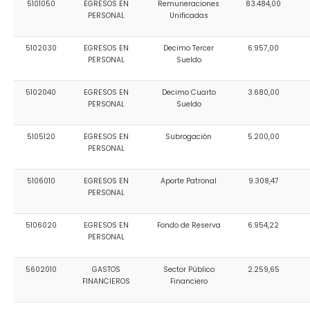
5101050
EGRESOS EN
Remuneraciones
83.484,00
Convocatorias
PERSONAL
Unificadas
GESTIÓN ADMINISTRATIVA
5102030
EGRESOS EN
Decimo Tercer
6.957,00
PERSONAL
Sueldo
Plan de desarrollo y Ordenamiento Territorial - PD
5102040
EGRESOS EN
Decimo Cuarto
3.680,00
Plan Anual Contratación - PAC
PERSONAL
Sueldo
Plan Operativo Anual - POA
5105120
EGRESOS EN
Subrogación
5.200,00
Convenios Institucionales
PERSONAL
PRESUPUESTO: EJECUCIÓN Y REPORTES
5106010
EGRESOS EN
Aporte Patronal
9.308,47
PERSONAL
Cédulas presupuestarias y balances
Procesos de contratación
5106020
EGRESOS EN
Fondo de Reserva
6.954,22
PERSONAL
Ejecución Presupuestaria
5602010
GASTOS
Sector Público
2.259,65
Obras y proyectos
FINANCIEROS
Financiero