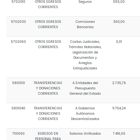
5702010
OTROS EGRESOS
Seguros
555,00
CORRIENTES
5702030
OTROS EGRESOS
Comisiones
360,00
CORRIENTES
Bancarias
5702060
OTROS EGRESOS
Costas Judiciales,
0,01
CORRIENTES
Trámites Notariales,
Legalización de
Documentos y
Arreglos
Extrajudiciales
5801010
TRANSFERENCIAS
A Entidades del
2.735,76
Y DONACIONES
Presupuesto
CORRIENTES
General del Estado
5801040
TRANSFERENCIAS
A Gobiernos
11.754,24
Y DONACIONES
Autónomos
CORRIENTES
Descentralizados
7101060
EGRESOS EN
Salarios Unificados
7.416,00
PERSONAL PARA