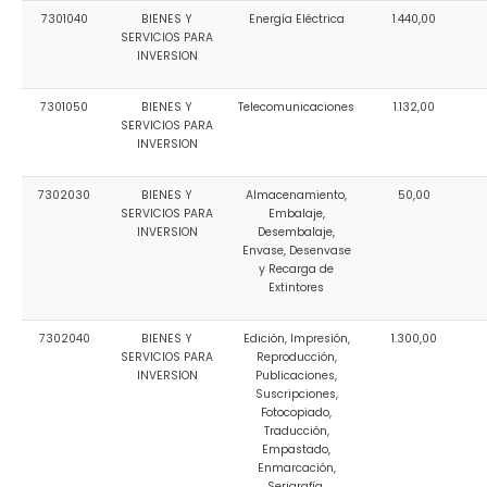
7301040
BIENES Y
Energía Eléctrica
1.440,00
SERVICIOS PARA
INVERSION
7301050
BIENES Y
Telecomunicaciones
1.132,00
SERVICIOS PARA
INVERSION
7302030
BIENES Y
Almacenamiento,
50,00
SERVICIOS PARA
Embalaje,
INVERSION
Desembalaje,
Envase, Desenvase
y Recarga de
Extintores
7302040
BIENES Y
Edición, Impresión,
1.300,00
SERVICIOS PARA
Reproducción,
INVERSION
Publicaciones,
Suscripciones,
Fotocopiado,
Traducción,
Empastado,
Enmarcación,
Serigrafía,