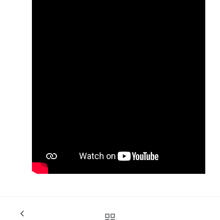
Convocatorias
GESTIÓN ADMINISTRATIVA
Plan de desarrollo y Ordenamiento Territorial - PD
Plan Anual Contratación - PAC
Plan Operativo Anual - POA
Convenios Institucionales
PRESUPUESTO: EJECUCIÓN Y REPORTES
Cédulas presupuestarias y balances
Procesos de contratación
Ejecución Presupuestaria
Obras y proyectos