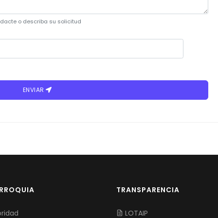
dacte o describa su solicitud
ENVIAR
ARROQUIA
TRANSPARENCIA
ridad
LOTAIP