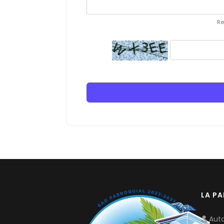
Re
LA P
Auto